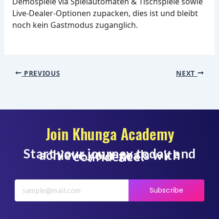
Demospiele via Spielautomaten & Tischspiele sowie
Live-Dealer-Optionen zupacken, dies ist und bleibt
noch kein Gastmodus zuganglich.
PREVIOUS
NEXT
Join Khunga Academy
Start your journey today and
achieve your goals with
confidence!
Subscribe