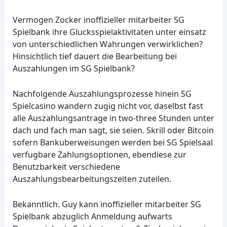
Vermogen Zocker inoffizieller mitarbeiter SG
Spielbank ihre Glucksspielaktivitaten unter einsatz
von unterschiedlichen Wahrungen verwirklichen?
Hinsichtlich tief dauert die Bearbeitung bei
Auszahlungen im SG Spielbank?
Nachfolgende Auszahlungsprozesse hinein SG
Spielcasino wandern zugig nicht vor, daselbst fast
alle Auszahlungsantrage in two-three Stunden unter
dach und fach man sagt, sie seien. Skrill oder Bitcoin
sofern Bankuberweisungen werden bei SG Spielsaal
verfugbare Zahlungsoptionen, ebendiese zur
Benutzbarkeit verschiedene
Auszahlungsbearbeitungszeiten zuteilen.
Bekanntlich. Guy kann inoffizieller mitarbeiter SG
Spielbank abzuglich Anmeldung aufwarts