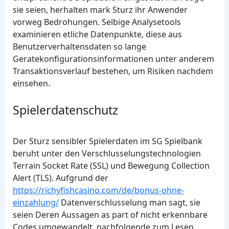
sie seien, herhalten mark Sturz ihr Anwender
vorweg Bedrohungen. Selbige Analysetools
examinieren etliche Datenpunkte, diese aus
Benutzerverhaltensdaten so lange
Geratekonfigurationsinformationen unter anderem
Transaktionsverlauf bestehen, um Risiken nachdem
einsehen.
Spielerdatenschutz
Der Sturz sensibler Spielerdaten im SG Spielbank
beruht unter den Verschlusselungstechnologien
Terrain Socket Rate (SSL) und Bewegung Collection
Alert (TLS). Aufgrund der
https://richyfishcasino.com/de/bonus-ohne-
einzahlung/
Datenverschlusselung man sagt, sie
seien Deren Aussagen as part of nicht erkennbare
Codes umgewandelt, nachfolgende zum Lesen