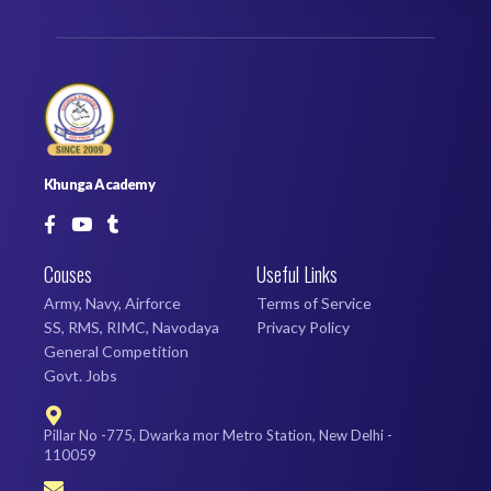
Khunga Academy
F
Y
T
a
o
u
c
u
m
Couses
Useful Links
e
t
b
b
u
l
Army, Navy, Airforce
Terms of Service
o
b
r
SS, RMS, RIMC, Navodaya
Privacy Policy
o
e
k
General Competition
-
Govt. Jobs
f
Pillar No -775, Dwarka mor Metro Station, New Delhi -
110059