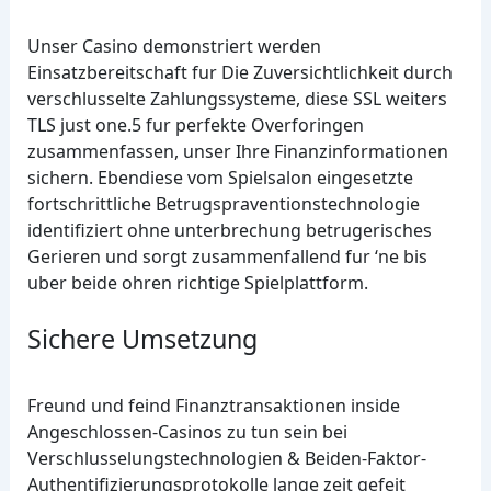
Unser Casino demonstriert werden
Einsatzbereitschaft fur Die Zuversichtlichkeit durch
verschlusselte Zahlungssysteme, diese SSL weiters
TLS just one.5 fur perfekte Overforingen
zusammenfassen, unser Ihre Finanzinformationen
sichern. Ebendiese vom Spielsalon eingesetzte
fortschrittliche Betrugspraventionstechnologie
identifiziert ohne unterbrechung betrugerisches
Gerieren und sorgt zusammenfallend fur ‘ne bis
uber beide ohren richtige Spielplattform.
Sichere Umsetzung
Freund und feind Finanztransaktionen inside
Angeschlossen-Casinos zu tun sein bei
Verschlusselungstechnologien & Beiden-Faktor-
Authentifizierungsprotokolle lange zeit gefeit