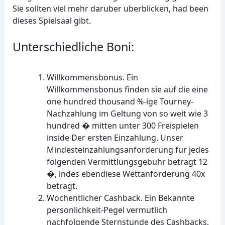
Sie sollten viel mehr daruber uberblicken, had been
dieses Spielsaal gibt.
Unterschiedliche Boni:
Willkommensbonus. Ein
Willkommensbonus finden sie auf die eine
one hundred thousand %-ige Tourney-
Nachzahlung im Geltung von so weit wie 3
hundred � mitten unter 300 Freispielen
inside Der ersten Einzahlung. Unser
Mindesteinzahlungsanforderung fur jedes
folgenden Vermittlungsgebuhr betragt 12
�, indes ebendiese Wettanforderung 40x
betragt.
Wochentlicher Cashback. Ein Bekannte
personlichkeit-Pegel vermutlich
nachfolgende Sternstunde des Cashbacks,