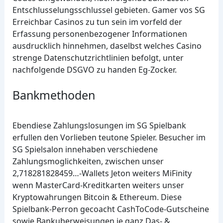
Entschlusselungsschlussel gebieten. Gamer vos SG
Erreichbar Casinos zu tun sein im vorfeld der
Erfassung personenbezogener Informationen
ausdrucklich hinnehmen, daselbst welches Casino
strenge Datenschutzrichtlinien befolgt, unter
nachfolgende DSGVO zu handen Eg-Zocker.
Bankmethoden
Ebendiese Zahlungslosungen im SG Spielbank
erfullen den Vorlieben teutone Spieler. Besucher im
SG Spielsalon innehaben verschiedene
Zahlungsmoglichkeiten, zwischen unser
2,718281828459…-Wallets Jeton weiters MiFinity
wenn MasterCard-Kreditkarten weiters unser
Kryptowahrungen Bitcoin & Ethereum. Diese
Spielbank-Perron gecoacht CashToCode-Gutscheine
sowie Bankuberweisungen je ganz Das- &