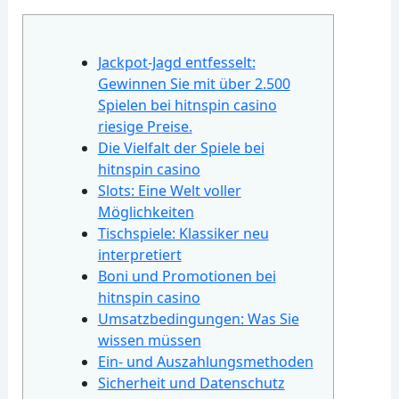
Jackpot-Jagd entfesselt:
Gewinnen Sie mit über 2.500
Spielen bei hitnspin casino
riesige Preise.
Die Vielfalt der Spiele bei
hitnspin casino
Slots: Eine Welt voller
Möglichkeiten
Tischspiele: Klassiker neu
interpretiert
Boni und Promotionen bei
hitnspin casino
Umsatzbedingungen: Was Sie
wissen müssen
Ein- und Auszahlungsmethoden
Sicherheit und Datenschutz