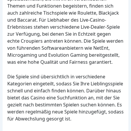
Themen und Funktionen begeistern, finden sich
auch zahlreiche Tischspiele wie Roulette, Blackjack
und Baccarat. Für Liebhaber des Live-Casino-
Erlebnisses stehen verschiedene Live-Dealer-Spiele
zur Verfügung, bei denen Sie in Echtzeit gegen
echte Croupiers antreten können. Die Spiele werden
von führenden Softwareanbietern wie NetEnt,
Microgaming und Evolution Gaming bereitgestellt,
was eine hohe Qualität und Fairness garantiert.
Die Spiele sind übersichtlich in verschiedene
Kategorien eingeteilt, sodass Sie Ihre Lieblingsspiele
schnell und einfach finden können. Darüber hinaus
bietet das Casino eine Suchfunktion an, mit der Sie
gezielt nach bestimmten Spielen suchen können. Es
werden regelmäßig neue Spiele hinzugefügt, sodass
für Abwechslung gesorgt ist.