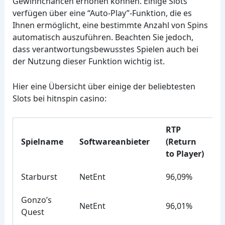
Gewinnchancen erhöhen können. Einige Slots
verfügen über eine “Auto-Play”-Funktion, die es
Ihnen ermöglicht, eine bestimmte Anzahl von Spins
automatisch auszuführen. Beachten Sie jedoch,
dass verantwortungsbewusstes Spielen auch bei
der Nutzung dieser Funktion wichtig ist.
Hier eine Übersicht über einige der beliebtesten
Slots bei hitnspin casino:
RTP
Spielname
Softwareanbieter
(Return
to Player)
Starburst
NetEnt
96,09%
Gonzo’s
NetEnt
96,01%
Quest