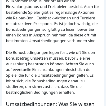
Willkommensbonus, der oft aus einem
Einzahlungsbonus und Freispielen besteht. Auch für
bestehende Spieler gibt es regelmäßige Aktionen
wie Reload-Boni, Cashback-Aktionen und Turniere
mit attraktiven Preispools. Es ist jedoch wichtig, die
Bonusbedingungen sorgfältig zu lesen, bevor Sie
einen Bonus in Anspruch nehmen, da diese oft mit
bestimmten Umsatzbedingungen verbunden sind.
Die Bonusbedingungen legen fest, wie oft Sie den
Bonusbetrag umsetzen müssen, bevor Sie eine
Auszahlung beantragen können. Achten Sie auch
auf eventuelle Einschränkungen hinsichtlich der
Spiele, die für die Umsatzbedingungen gelten. Es
lohnt sich, die Bonusbedingungen genau zu
studieren, um sicherzustellen, dass Sie die
bestmöglichen Bedingungen erhalten.
Umsatzbedingungen: Was Sie wissen