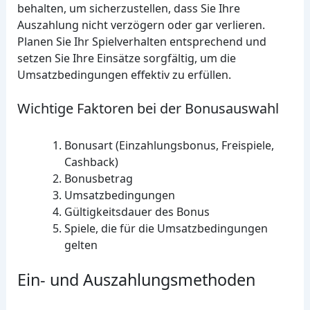
behalten, um sicherzustellen, dass Sie Ihre
Auszahlung nicht verzögern oder gar verlieren.
Planen Sie Ihr Spielverhalten entsprechend und
setzen Sie Ihre Einsätze sorgfältig, um die
Umsatzbedingungen effektiv zu erfüllen.
Wichtige Faktoren bei der Bonusauswahl
Bonusart (Einzahlungsbonus, Freispiele,
Cashback)
Bonusbetrag
Umsatzbedingungen
Gültigkeitsdauer des Bonus
Spiele, die für die Umsatzbedingungen
gelten
Ein- und Auszahlungsmethoden