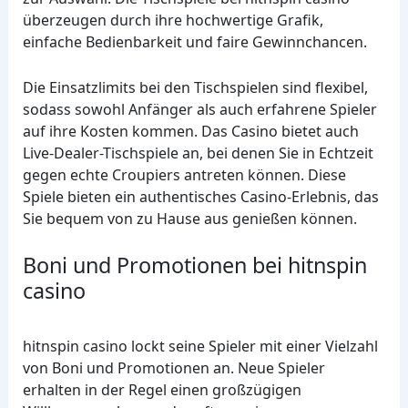
überzeugen durch ihre hochwertige Grafik,
einfache Bedienbarkeit und faire Gewinnchancen.
Die Einsatzlimits bei den Tischspielen sind flexibel,
sodass sowohl Anfänger als auch erfahrene Spieler
auf ihre Kosten kommen. Das Casino bietet auch
Live-Dealer-Tischspiele an, bei denen Sie in Echtzeit
gegen echte Croupiers antreten können. Diese
Spiele bieten ein authentisches Casino-Erlebnis, das
Sie bequem von zu Hause aus genießen können.
Boni und Promotionen bei hitnspin
casino
hitnspin casino lockt seine Spieler mit einer Vielzahl
von Boni und Promotionen an. Neue Spieler
erhalten in der Regel einen großzügigen