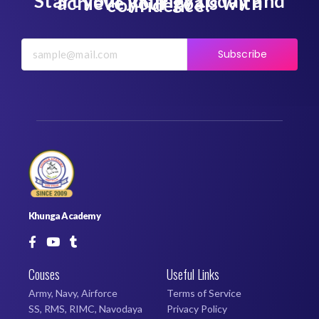
Start your journey today and
achieve your goals with
confidence!
Subscribe
Khunga Academy
F
Y
T
a
o
u
c
u
m
Couses
Useful Links
e
t
b
b
u
l
Army, Navy, Airforce
Terms of Service
o
b
r
SS, RMS, RIMC, Navodaya
Privacy Policy
o
e