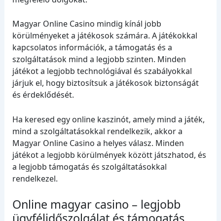
Magyar Online Casino mindig kínál jobb
körülményeket a játékosok számára. A játékokkal
kapcsolatos információk, a támogatás és a
szolgáltatások mind a legjobb szinten. Minden
játékot a legjobb technológiával és szabályokkal
járjuk el, hogy biztosítsuk a játékosok biztonságát
és érdeklődését.
Ha keresed egy online kaszinót, amely mind a játék,
mind a szolgáltatásokkal rendelkezik, akkor a
Magyar Online Casino a helyes válasz. Minden
játékot a legjobb körülmények között játszhatod, és
a legjobb támogatás és szolgáltatásokkal
rendelkezel.
Online magyar casino – legjobb
ügyfélidőszolgálat és támogatás