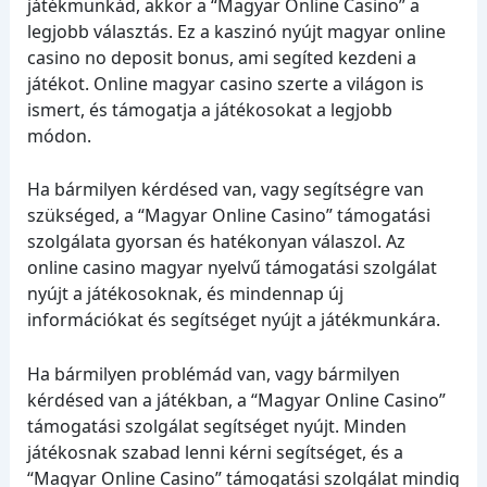
játékmunkád, akkor a “Magyar Online Casino” a
legjobb választás. Ez a kaszinó nyújt magyar online
casino no deposit bonus, ami segíted kezdeni a
játékot. Online magyar casino szerte a világon is
ismert, és támogatja a játékosokat a legjobb
módon.
Ha bármilyen kérdésed van, vagy segítségre van
szükséged, a “Magyar Online Casino” támogatási
szolgálata gyorsan és hatékonyan válaszol. Az
online casino magyar nyelvű támogatási szolgálat
nyújt a játékosoknak, és mindennap új
információkat és segítséget nyújt a játékmunkára.
Ha bármilyen problémád van, vagy bármilyen
kérdésed van a játékban, a “Magyar Online Casino”
támogatási szolgálat segítséget nyújt. Minden
játékosnak szabad lenni kérni segítséget, és a
“Magyar Online Casino” támogatási szolgálat mindig