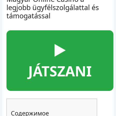
legjobb ügyfélszolgálattal és
támogatással
▶️
JÁTSZANI
Содержимое