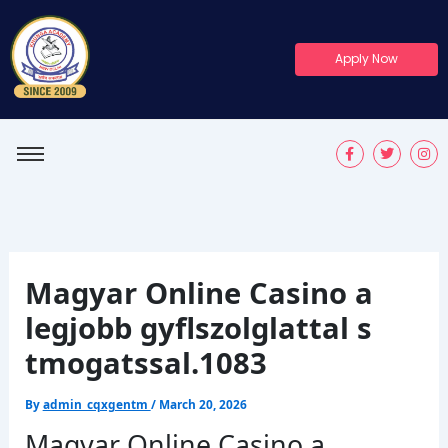
Skip
to
content
Apply Now
F
T
I
a
w
n
c
i
s
e
t
t
b
t
a
o
e
g
o
r
r
k
a
-
m
f
Magyar Online Casino a
legjobb gyflszolglattal s
tmogatssal.1083
By
admin_cqxgentm
/
March 20, 2026
Magyar Online Casino a