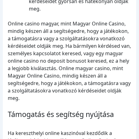
kérdéseidet gyorsan és hatékonyan oldják
meg.
Online casino magyar, mint Magyar Online Casino,
mindig készen áll a segítségedre, hogy a játékokon,
a támogatásra vagy a szolgáltatásokra vonatkozó
kérdéseidet oldják meg. Ha bármilyen kérdésed van,
személyes kapcsolatot keresed, vagy egy magyar
online casino no deposit bonusot keresed, ez a hely
a legjobb kiválasztás. Online magyar casino, mint
Magyar Online Casino, mindig készen áll a
segítségedre, hogy a játékokon, a támogatásra vagy
a szolgáltatásokra vonatkozó kérdéseidet oldják
meg.
Támogatás és segítség nyújtása
Ha kereszthelyi online kaszinóval kezdődik a