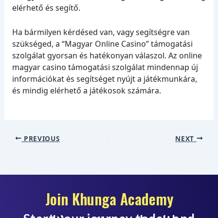
elérhető és segítő.
Ha bármilyen kérdésed van, vagy segítségre van
szükséged, a “Magyar Online Casino” támogatási
szolgálat gyorsan és hatékonyan válaszol. Az online
magyar casino támogatási szolgálat mindennap új
információkat és segítséget nyújt a játékmunkára,
és mindig elérhető a játékosok számára.
PREVIOUS
NEXT
Join Khunga Academy