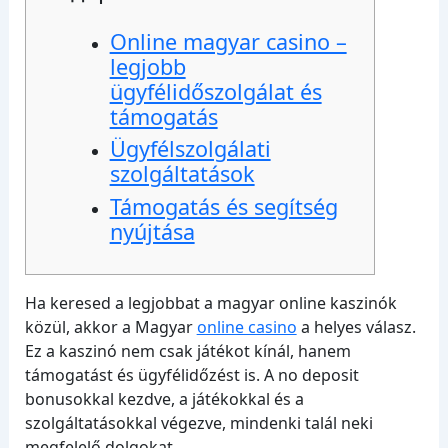
Online magyar casino –
legjobb
ügyfélidőszolgálat és
támogatás
Ügyfélszolgálati
szolgáltatások
Támogatás és segítség
nyújtása
Ha keresed a legjobbat a magyar online kaszinók
közül, akkor a Magyar
online casino
a helyes válasz.
Ez a kaszinó nem csak játékot kínál, hanem
támogatást és ügyfélidőzést is. A no deposit
bonusokkal kezdve, a játékokkal és a
szolgáltatásokkal végezve, mindenki talál neki
megfelelő dolgokat.