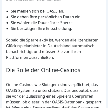
Sie melden sich bei OASIS an.
Sie geben Ihre persönlichen Daten ein.
Sie wählen die Dauer Ihrer Sperre.
Sie bestätigen Ihre Entscheidung.
Sobald die Sperre aktiv ist, werden alle lizenzierten
Glücksspielanbieter in Deutschland automatisch
benachrichtigt und müssen Sie von ihren
Plattformen ausschließen.
Die Rolle der Online-Casinos
Online-Casinos wie Slotsgem sind verpflichtet, das
OASIS-System zu unterstützen. Das bedeutet, dass
sie vor der Zulassung eines Spielers überprüfen
müssen, ob dieser in der OASIS-Datenbank gesperrt
ist. Wenn eine Sperre vorliegt, darf das Casino dem