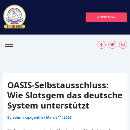
Skip
to
content
Apply Now
F
T
I
a
w
n
c
i
s
e
t
t
b
t
a
o
e
g
o
r
r
k
a
-
m
f
OASIS-Selbstausschluss:
Wie Slotsgem das deutsche
System unterstützt
By
admin_cqxgentm
/
March 11, 2026