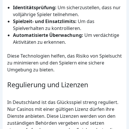
Identitätsprüfung:
Um sicherzustellen, dass nur
volljährige Spieler teilnehmen.
Spielzeit- und Einsatzlimits:
Um das
Spielverhalten zu kontrollieren.
Automatisierte Überwachung:
Um verdächtige
Aktivitäten zu erkennen.
Diese Technologien helfen, das Risiko von Spielsucht
zu minimieren und den Spielern eine sichere
Umgebung zu bieten.
Regulierung und Lizenzen
In Deutschland ist das Glücksspiel streng reguliert.
Nur Casinos mit einer gültigen Lizenz dürfen ihre
Dienste anbieten. Diese Lizenzen werden von den
zuständigen Behörden vergeben und setzen