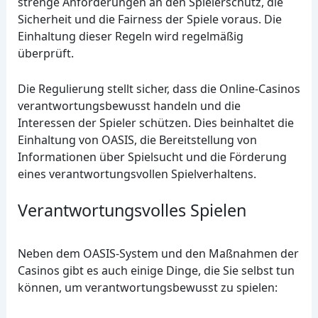
strenge Anforderungen an den Spielerschutz, die
Sicherheit und die Fairness der Spiele voraus. Die
Einhaltung dieser Regeln wird regelmäßig
überprüft.
Die Regulierung stellt sicher, dass die Online-Casinos
verantwortungsbewusst handeln und die
Interessen der Spieler schützen. Dies beinhaltet die
Einhaltung von OASIS, die Bereitstellung von
Informationen über Spielsucht und die Förderung
eines verantwortungsvollen Spielverhaltens.
Verantwortungsvolles Spielen
Neben dem OASIS-System und den Maßnahmen der
Casinos gibt es auch einige Dinge, die Sie selbst tun
können, um verantwortungsbewusst zu spielen: