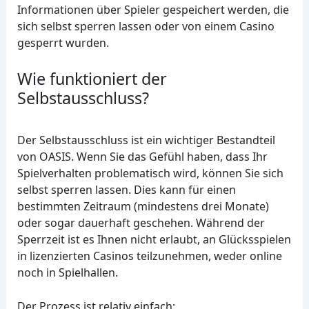
Informationen über Spieler gespeichert werden, die
sich selbst sperren lassen oder von einem Casino
gesperrt wurden.
Wie funktioniert der
Selbstausschluss?
Der Selbstausschluss ist ein wichtiger Bestandteil
von OASIS. Wenn Sie das Gefühl haben, dass Ihr
Spielverhalten problematisch wird, können Sie sich
selbst sperren lassen. Dies kann für einen
bestimmten Zeitraum (mindestens drei Monate)
oder sogar dauerhaft geschehen. Während der
Sperrzeit ist es Ihnen nicht erlaubt, an Glücksspielen
in lizenzierten Casinos teilzunehmen, weder online
noch in Spielhallen.
Der Prozess ist relativ einfach: