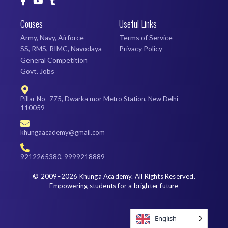
a
o
u
c
u
m
Couses
Useful Links
e
t
b
b
u
l
Army, Navy, Airforce
Terms of Service
o
b
r
SS, RMS, RIMC, Navodaya
Privacy Policy
o
e
k
General Competition
-
Govt. Jobs
f
Pillar No -775, Dwarka mor Metro Station, New Delhi -
110059
khungaacademy@gmail.com
9212265380, 9999218889
© 2009–2026 Khunga Academy. All Rights Reserved.
Empowering students for a brighter future
English