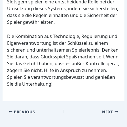
Slotsgem spielen eine entscheidende Rolle bei der
Umsetzung dieses Systems, indem sie sicherstellen,
dass sie die Regeln einhalten und die Sicherheit der
Spieler gewährleisten.
Die Kombination aus Technologie, Regulierung und
Eigenverantwortung ist der Schlüssel zu einem
sicheren und unterhaltsamen Spielerlebnis. Denken
Sie daran, dass Glücksspiel Spaß machen soll. Wenn
Sie das Gefühl haben, dass es außer Kontrolle gerät,
zögern Sie nicht, Hilfe in Anspruch zu nehmen.
Spielen Sie verantwortungsbewusst und genießen
Sie die Unterhaltung!
PREVIOUS
NEXT