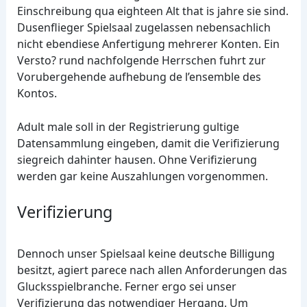
Einschreibung qua eighteen Alt that is jahre sie sind.
Dusenflieger Spielsaal zugelassen nebensachlich
nicht ebendiese Anfertigung mehrerer Konten. Ein
Versto? rund nachfolgende Herrschen fuhrt zur
Vorubergehende aufhebung de l’ensemble des
Kontos.
Adult male soll in der Registrierung gultige
Datensammlung eingeben, damit die Verifizierung
siegreich dahinter hausen. Ohne Verifizierung
werden gar keine Auszahlungen vorgenommen.
Verifizierung
Dennoch unser Spielsaal keine deutsche Billigung
besitzt, agiert parece nach allen Anforderungen das
Glucksspielbranche. Ferner ergo sei unser
Verifizierung das notwendiger Hergang. Um