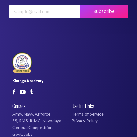
Subscribe
Khunga Academy
F
Y
T
a
o
u
c
u
m
Couses
Useful Links
e
t
b
b
u
l
Army, Navy, Airforce
Terms of Service
o
b
r
SS, RMS, RIMC, Navodaya
Privacy Policy
o
e
k
General Competition
-
Govt. Jobs