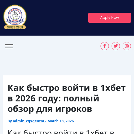
Skip
to
content
Apply Now
F
T
I
a
w
n
c
i
s
e
t
t
b
t
a
o
e
g
o
r
r
k
a
-
m
f
Как быстро войти в 1хбет
в 2026 году: полный
обзор для игроков
By
admin_cqxgentm
/
March 18, 2026
Как быстро войти в 1хбет в