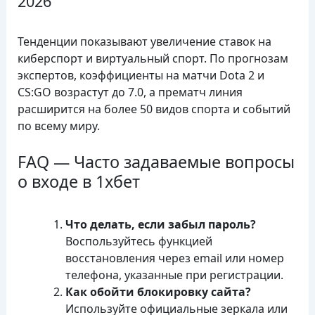
2026
Тенденции показывают увеличение ставок на
киберспорт и виртуальный спорт. По прогнозам
экспертов, коэффициенты на матчи Dota 2 и
CS:GO возрастут до 7.0, а прематч линия
расширится на более 50 видов спорта и событий
по всему миру.
FAQ — Часто задаваемые вопросы
о входе в 1хбет
Что делать, если забыл пароль?
Воспользуйтесь функцией
восстановления через email или номер
телефона, указанные при регистрации.
Как обойти блокировку сайта?
Используйте официальные зеркала или