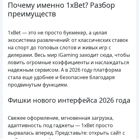
Почему именно 1xBet? Разбор
преимуществ
1xBet — это не просто букмекер, а целая
экосистема развлечений: от классических ставок
на спорт до топовых слотов и живых игр с
дилерами. Весь мир iGaming заходит сюда, чтобы
ловить огромные коэффициенты и наслаждаться
надежным сервисом. А в 2026 году платформа
стала еще удобнее и безопаснее благодаря
продвинутым функциям.
Фишки нового интерфейса 2026 года
Свежее оформление, мгновенная загрузка,
адаптивность под гаджеты — 1xBet просто
вырвалась вперед. Представьте: открыть сайт с