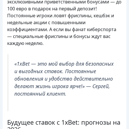
эксклюзивными приветственными бонусами — до
100 евро в подарок на первый депозит!
Постоянные игроки ловят фриспины, кешбэк и
недельные акции с повышенными
коэффициентами. А если вы фанат киберспорта
— специальные фриспины и бонусы ждут вас
каждую неделю.
«1xBet — это мой выбор для безопасных
и выгодных ставок. Постоянные
обновления и удобство действительно
делают жизнь игрока ярче!» — Сергей,
постоянный клиент.
Будущее ставок с 1xBet: прогнозы на