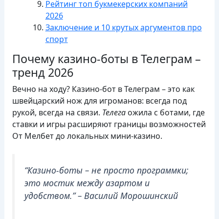
Рейтинг топ букмекерских компаний
2026
Заключение и 10 крутых аргументов про
спорт
Почему казино-боты в Телеграм –
тренд 2026
Вечно на ходу? Казино-бот в Телеграм – это как
швейцарский нож для игроманов: всегда под
рукой, всегда на связи.
Телега
ожила с ботами, где
ставки и игры расширяют границы возможностей
От Мелбет до локальных мини-казино.
“Казино-боты – не просто программки;
это мостик между азартом и
удобством.” – Василий Морошинский