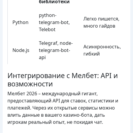
библиотеки
python-
Легко пишется,
Python
telegram-bot,
много гайдов
Telebot
Telegraf, node-
Асинхронность,
Node.js
telegram-bot-
гибкий
api
Интегрирование с Мелбет: API и
возможности
Мелбет 2026 – международный гигант,
предоставляющий API для ставок, статистики и
платежей. Через их открытые сервисы можно
влить данные в вашего казино-бота, дать
игрокам реальный опыт, не покидая чат.