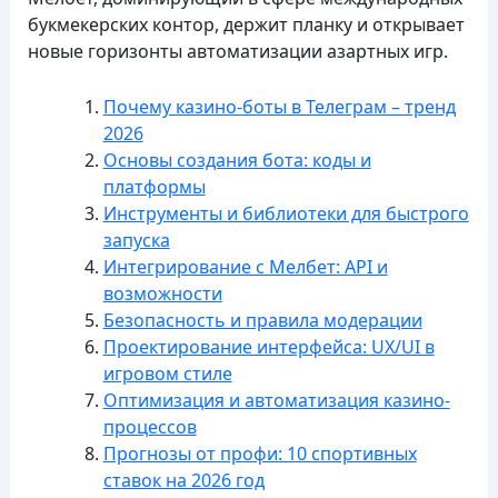
букмекерских контор, держит планку и открывает
новые горизонты автоматизации азартных игр.
Почему казино-боты в Телеграм – тренд
2026
Основы создания бота: коды и
платформы
Инструменты и библиотеки для быстрого
запуска
Интегрирование с Мелбет: API и
возможности
Безопасность и правила модерации
Проектирование интерфейса: UX/UI в
игровом стиле
Оптимизация и автоматизация казино-
процессов
Прогнозы от профи: 10 спортивных
ставок на 2026 год