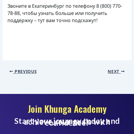
Звоните в Екатеринбург по телефону 8 (800) 770-
78-88, чтобы узнать больше или получить
поддержку – тут вам точно подскажут!
PREVIOUS
NEXT
Join Khunga Academy
Start your journey today and
achieve your goals with
confidence!