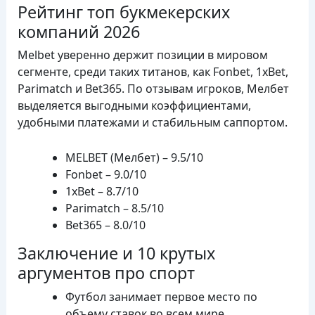
Рейтинг топ букмекерских
компаний 2026
Melbet уверенно держит позиции в мировом
сегменте, среди таких титанов, как Fonbet, 1xBet,
Parimatch и Bet365. По отзывам игроков, Мелбет
выделяется выгодными коэффициентами,
удобными платежами и стабильным саппортом.
MELBET (Мелбет) – 9.5/10
Fonbet – 9.0/10
1xBet – 8.7/10
Parimatch – 8.5/10
Bet365 – 8.0/10
Заключение и 10 крутых
аргументов про спорт
Футбол занимает первое место по
объему ставок во всем мире.