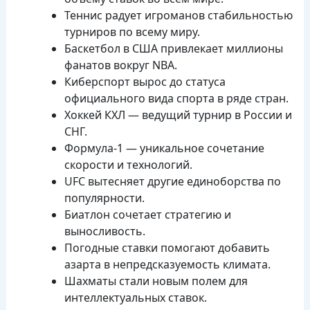
Теннис радует игроманов стабильностью
турниров по всему миру.
Баскетбол в США привлекает миллионы
фанатов вокруг NBA.
Киберспорт вырос до статуса
официального вида спорта в ряде стран.
Хоккей КХЛ — ведущий турнир в России и
СНГ.
Формула-1 — уникальное сочетание
скорости и технологий.
UFC вытесняет другие единоборства по
популярности.
Биатлон сочетает стратегию и
выносливость.
Погодные ставки помогают добавить
азарта в непредсказуемость климата.
Шахматы стали новым полем для
интеллектуальных ставок.