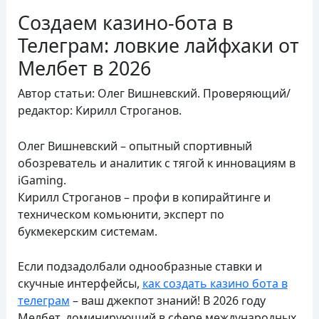
Создаем казино-бота в
Телеграм: ловкие лайфхаки от
Мелбет в 2026
Автор статьи:
Олег Вишневский
. Проверяющий/
редактор:
Кирилл Строганов
.
Олег Вишневский – опытный спортивный
обозреватель и аналитик с тягой к инновациям в
iGaming.
Кирилл Строганов – профи в копирайтинге и
техническом комьюнити, эксперт по
букмекерским системам.
Если подзадолбали однообразные ставки и
скучные интерфейсы,
как создать казино бота в
телеграм
– ваш джекпот знаний! В 2026 году
Мелбет, доминирующий в сфере международных