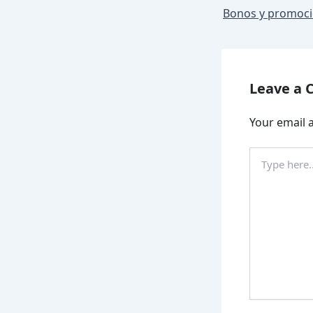
Leave a
Your email a
Type
here..