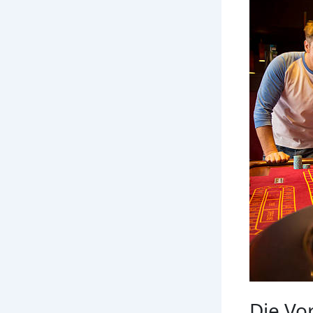
Die Vor