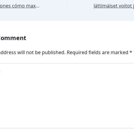
Bonos y promociones cómo maximizar tus ganancias en el casino
 Comment
ddress will not be published.
Required fields are marked
*