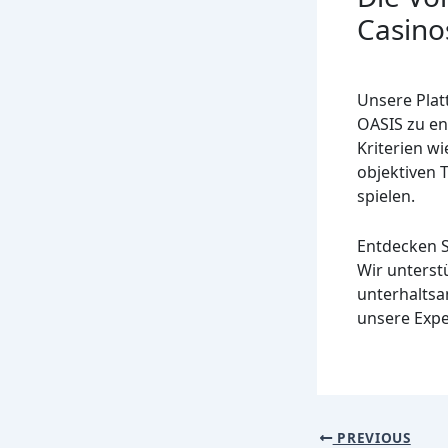
Casino
Unsere Plat
OASIS zu en
Kriterien w
objektiven 
spielen.
Entdecken S
Wir unterstü
unterhaltsa
unsere Expe
PREVIOUS