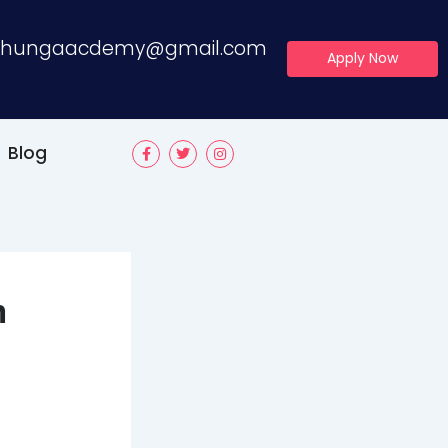
khungaacdemy@gmail.com
Apply Now
F
T
I
Blog
a
w
n
c
i
s
e
t
t
b
t
a
o
e
g
o
r
r
k
a
-
m
f
m