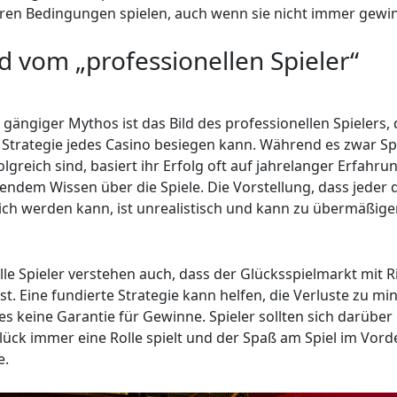
airen Bedingungen spielen, auch wenn sie nicht immer gewi
ld vom „professionellen Spieler“
 gängiger Mythos ist das Bild des professionellen Spielers, 
Strategie jedes Casino besiegen kann. Während es zwar Spi
olgreich sind, basiert ihr Erfolg oft auf jahrelanger Erfahrun
ndem Wissen über die Spiele. Die Vorstellung, dass jeder 
eich werden kann, ist unrealistisch und kann zu übermäßige
lle Spieler verstehen auch, dass der Glücksspielmarkt mit R
t. Eine fundierte Strategie kann helfen, die Verluste zu mi
es keine Garantie für Gewinne. Spieler sollten sich darüber
Glück immer eine Rolle spielt und der Spaß am Spiel im Vor
e.