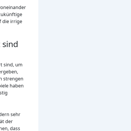
 voneinander
 zukünftige
 die irrige
 sind
t sind, um
ergeben,
ch strengen
piele haben
stig
ndern sehr
ät der
nnen, dass