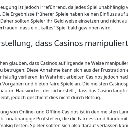
eugung ist jedoch irreführend, da jedes Spiel unabhängig
t. Die Ergebnisse früherer Spiele haben keinen Einfluss auf
Daher sollten Spieler ihr Geld weise einsetzen und nicht auf
rtrauen, dass ein „kaltes“ Spiel bald gewinnen wird.
rstellung, dass Casinos manipuliert
hen glauben, dass Casinos auf irgendeine Weise manipulier
 zu betrügen. Diese Annahme kann sich aus der Frustration 
r häufig verlieren. In Wahrheit arbeiten Casinos jedoch na
n Vorgaben und bieten faire Spiele an. Die meisten Casinos
auten Hausvorteil, der sicherstellt, dass das Casino langfri
leibt, jedoch geschieht dies nicht durch Betrug.
rung von Online- und Offline-Casinos ist in den meisten Lä
gibt unabhängige Prüfstellen, die die Fairness und Randomit
mäßig testen. Spieler sollten sich also darauf verlassen kö