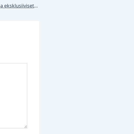
Jättimäiset voitot ja eksklusiiviset edut – rainbet bonus avaa tien ainutlaatuiseen pelimaailmaan. – копія