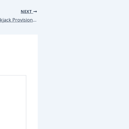
NEXT
Das sinnvolle Blackjack Provision unter anderem Angebote je neue Zocker