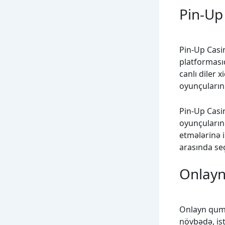
Pin-Up 
Pin-Up Casi
platforması
canlı diler x
oyunçuların
Pin-Up Casi
oyunçuların
etmələrinə 
arasında seç
Onlayn
Onlayn qumar
növbədə, ist