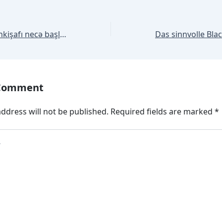
Casino tarixinin inkişafı necə başlayıb və hara gedir
 Comment
ddress will not be published.
Required fields are marked
*