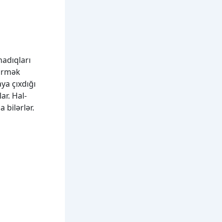
nadıqları
görmək
a çıxdığı
ar. Hal-
 bilərlər.